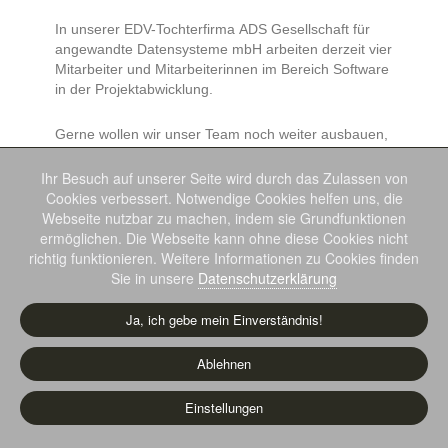
In unserer EDV-Tochterfirma ADS Gesellschaft für
angewandte Datensysteme mbH arbeiten derzeit vier
Mitarbeiter und Mitarbeiterinnen im Bereich Software
in der Projektabwicklung.
Gerne wollen wir unser Team noch weiter ausbauen,
bei Interesse
bewerben Sie sich bei uns
.
Ihr Besuch auf unserer Seite wird durch das Zulassen von
Cookies verbessert. Notwendige Cookies helfen uns, die
Webseite nutzbar zu machen, indem sie Grundfunktionen
ermöglichen. Die Webseite kann ohne diese Cookies nicht
richtig funktionieren. Weitere Informationen zu Cookies finden
Sie in unsere
Datenschutzerklärung
Ja, ich gebe mein Einverständnis!
Ablehnen
Einstellungen